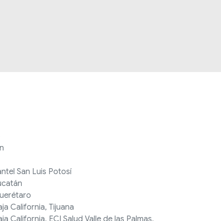
b
n
tel San Luis Potosí
ucatán
uerétaro
a California, Tijuana
 California, ECI Salud Valle de las Palmas,