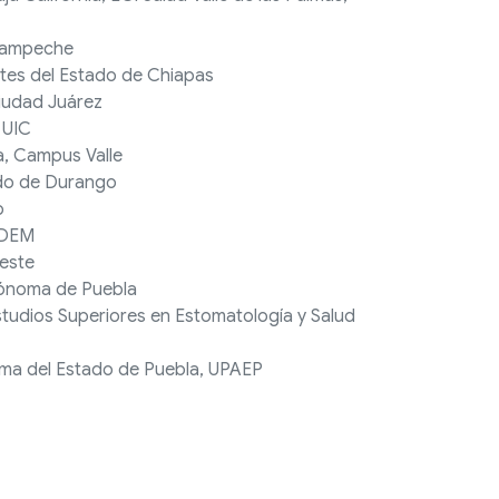
Campeche
rtes del Estado de Chiapas
iudad Juárez
 UIC
a, Campus Valle
ado de Durango
o
UDEM
reste
tónoma de Puebla
studios Superiores en Estomatología y Salud
ma del Estado de Puebla, UPAEP