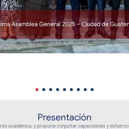
ima Asamblea General 2025 – Ciudad de Guate
Slide group 1
Slide group 2
Slide group 3
Slide group 4
Slide group 5
Slide group 6
Slide group 7
Slide group 8
Slide group 9
Presentación
ente académica, y propone conjuntar capacidades y esfuerzos