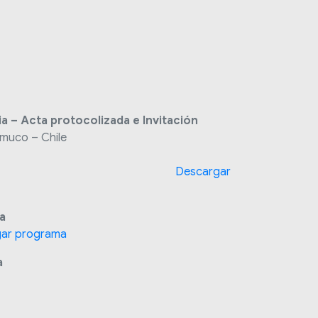
a – Acta protocolizada e Invitación
emuco – Chile
 constancias
Descargar
ia
ar programa
a