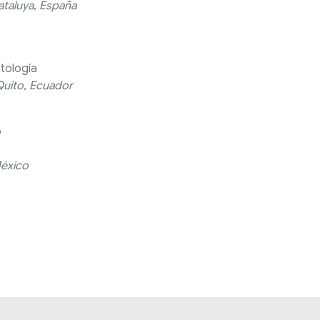
ataluya, España
tología
Quito, Ecuador
o
México